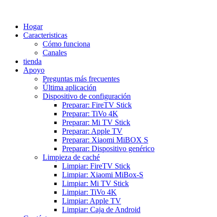
Hogar
Caracteristicas
Cómo funciona
Canales
tienda
Apoyo
Preguntas más frecuentes
Última aplicación
Dispositivo de configuración
Preparar: FireTV Stick
Preparar: TiVo 4K
Preparar: Mi TV Stick
Preparar: Apple TV
Preparar: Xiaomi MiBOX S
Preparar: Dispositivo genérico
Limpieza de caché
Limpiar: FireTV Stick
Limpiar: Xiaomi MiBox-S
Limpiar: Mi TV Stick
Limpiar: TiVo 4K
Limpiar: Apple TV
Limpiar: Caja de Android