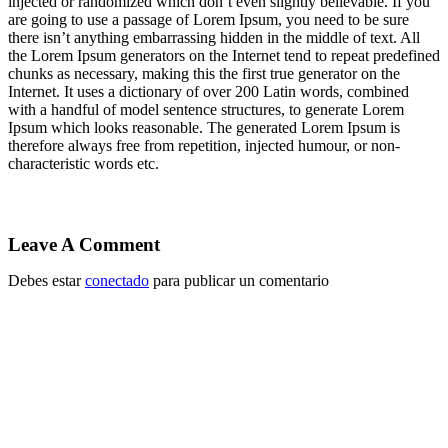
injected or randomized which don’t even slightly believable
.
If you
are going to use a passage of Lorem Ipsum
,
you need to be sure
there isn’t anything embarrassing hidden in the middle of text
.
All
the Lorem Ipsum generators on the Internet tend to repeat predefined
chunks as necessary
,
making this the first true generator on the
Internet
.
It uses a dictionary of over
200
Latin words
,
combined
with a handful of model sentence structures
,
to generate Lorem
Ipsum which looks reasonable
.
The generated Lorem Ipsum is
therefore always free from repetition
,
injected humour
,
or non-
characteristic words etc
.
Leave A Comment
Debes estar
conectado
para publicar un comentario